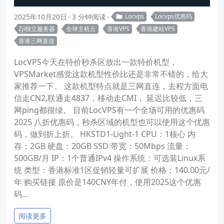
2025年10月20日
3 分钟阅读
Locvps
Locvps优惠码
Zji独立服务器
全球主机云
香港VPS
香港建站VPS
香港三网直连
LocVPS今天在特价秒杀区放出一款特价机型，
VPSMarket感觉这款机型性价比还是非常不错的，给大
家推荐一下。 这款机型特点就是三网直连，去程方面电
信走CN2,联通走4837，移动走CMI， 延迟比较低，三
网ping都很绿。 目前LocVPS有一个全场可用的优惠码
2025 八折优惠码，秒杀区域的机型也可以使用这个优惠
码，做到折上折。 HKSTD1-Light-1 CPU：1核心 内
存：2GB 硬盘：20GB SSD 带宽：50Mbps 流量：
500GB/月 IP：1个普通IPv4 操作系统：可选装Linux系
统 类型：香港标准1区促销轻量可扩展 价格：140.00元/
年 购买链接 原价是140CNY年付，使用2025这个优惠
码...
阅读更多