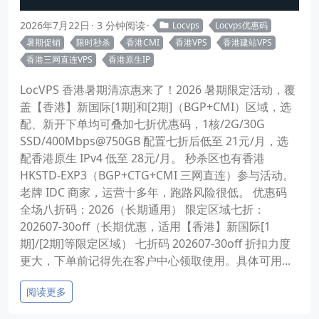
2026年7月22日
3 分钟阅读
Locvps
Locvps优惠码
暑期促销
限时秒杀
香港CMI
香港VPS
香港建站VPS
香港三网直连VPS
香港原生IP
LocVPS 香港暑期清凉惠来了！2026 暑期限定活动，覆
盖【香港】新国际[1期]和[2期]（BGP+CMI）区域，选
配、新开下单均可叠加七折优惠码，1核/2G/30G
SSD/400Mbps@750GB 配置七折后低至 21元/月，选
配香港原生 IPv4 低至 28元/月。 秒杀区也有香港
HKSTD-EXP3（BGP+CTG+CMI 三网直连）参与活动。
老牌 IDC 商家，运营十多年，跑路风险很低。 优惠码
全场八折码：2026（长期通用） 限定区域七折：
202607-30off（长期优惠，适用【香港】新国际[1
期]/[2期]等限定区域） 七折码 202607-30off 折扣力度
更大，下单前记得先在客户中心领取使用。具体可用...
阅读更多