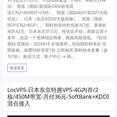
VPS低至21元/月。可选线路覆盖：CNIX、湖南长沙移
动、 香港（国际/新国际CMI/标准直
连/CN2+AS4837+CMI）、韩国（国际BGP/双ISP/大陆
优化）、日本（东京KDDI/大阪软银）、美国（国际
BGP/CN2+BGP）。 限时秒杀特价也参与7折，香港标
准区42元、日本东京31.5元，性价比不错，商家运营十
多年，也是一个老牌稳定商家，跑路风险很低。 7折优
惠码 优惠码：2026618 全场通用，包括限时秒杀区 仅
限新购，续费同样享受7折 立即购买 限时秒杀套餐（参
与7折） 购买方式：客户中心 → 购...
阅读更多
LocVPS-日本东京特惠VPS-4G内存/2
核/450M带宽-月付36元-SoftBank+KDDI
混合接入