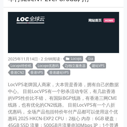
2025年11月14日
2 分钟阅读
Locvps
Gia
Locvps特价机
Locvps优惠码
Zji独立服务器
建站VPS
香港CN2
香港VPS
香港建站VPS
LocVPS老牌国人商家，大本营是香港，拥有自己的数据
中心。 目前LocVPS有一个秒杀活动专区，有几款香港
的VPS性价比不错， 有国际BGP线路，有香港三网CMI
线路，也有优化的CN2线路。 目前LocVPS有一个八折
优惠码， 全场产品包括特价年付产品都可以使用这个优
惠码 2025 HKCN-EXP2 CPU：2核心 内存：6GB 硬盘：
45GB SSD 流量：500GB月流量@30Mbps IP：1个普通