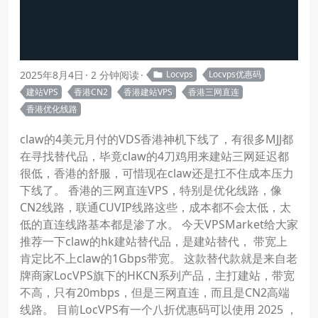
2025年8月4日
2 分钟阅读
Locvps
Locvps优惠码
建站VPS
香港CN2
香港建站VPS
香港三网直连
香港优化线路
claw的4美元月付的VDS香港神机下线了，有很多MJJ都
在寻找替代品，毕竟claw的4刀鸡用来建站三网延迟都
很低，香港的舒服，可惜现在claw还是扛不住成本压力
下线了。 香港的三网直连VPS，特别是优化线路，像
CN2线路，联通CUVIP线路这些，成本都不会太低，太
低的直连线路基本都是渗了水。 今天VPSMarket给大家
推荐一下claw的hk建站替代品，是建站替代， 带宽上
肯定比不上claw的1Gbps带宽。 这款替代款就是来自老
牌商家LocVPS旗下的HKCN系列产品，主打建站，带宽
不高，只有20mbps，但是三网直连，而且是CN2高端
线路。 目前LocVPS有一个八折优惠码可以使用 2025 ，