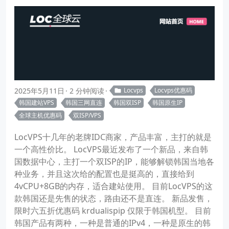
2025年5月11日
2 分钟阅读
Locvps
Locvps优惠码
韩国建站VPS
韩国三网直连
韩国双ISP
韩国原生IP
全球主机优惠码
双ISP/VPS
LocVPS十几年的老牌IDC商家，产品丰富，主打的就是
一个高性价比。 LocVPS最近发布了一个新品，来自韩
国数据中心，主打一个双ISP的IP，能够解锁韩国当地各
种业务，并且这次给的配置也是挺高的，直接给到
4vCPU+8GB的内存，适合建站使用。 目前LocVPS的这
款韩国还是先售的状态，路由还不是直连。 新品发售，
限时六五折优惠码 krdualispip 仅限于韩国机型。 目前
韩国产品有两种，一种是普通的IPv4，一种是原生的韩