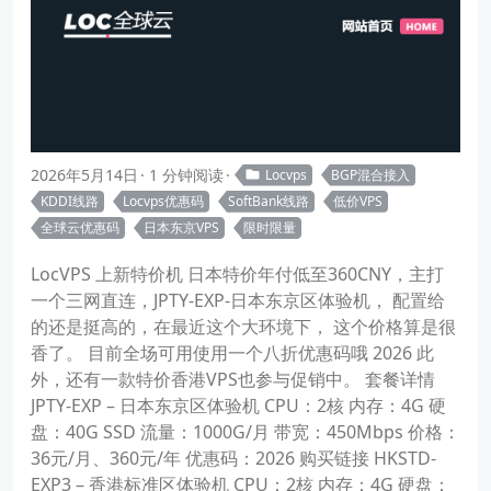
2026年5月14日
1 分钟阅读
Locvps
BGP混合接入
KDDI线路
Locvps优惠码
SoftBank线路
低价VPS
全球云优惠码
日本东京VPS
限时限量
LocVPS 上新特价机 日本特价年付低至360CNY，主打
一个三网直连，JPTY-EXP-日本东京区体验机， 配置给
的还是挺高的，在最近这个大环境下， 这个价格算是很
香了。 目前全场可用使用一个八折优惠码哦 2026 此
外，还有一款特价香港VPS也参与促销中。 套餐详情
JPTY-EXP – 日本东京区体验机 CPU：2核 内存：4G 硬
盘：40G SSD 流量：1000G/月 带宽：450Mbps 价格：
36元/月、360元/年 优惠码：2026 购买链接 HKSTD-
EXP3 – 香港标准区体验机 CPU：2核 内存：4G 硬盘：