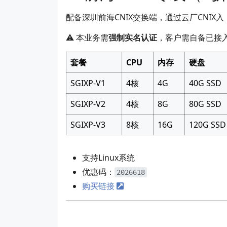
配备深圳前海CNIX交换端，通过云厂CNIX入，香港原生
⚠️ 本业务需
强制实名认证
，客户需自备已接
套餐
CPU
内存
硬盘
SGIXP-V1
4核
4G
40G SSD
SGIXP-V2
4核
8G
80G SSD
SGIXP-V3
8核
16G
120G SSD
支持Linux系统
优惠码：
2026618
购买链接