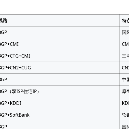
线路
特
BGP
国
BGP+CMI
CM
BGP+CTG+CMI
三
BGP+CN2+CUG
C
BGP
中
BGP（双ISP住宅IP）
原
BGP+KDDI
KD
BGP+SoftBank
软
BGP
国