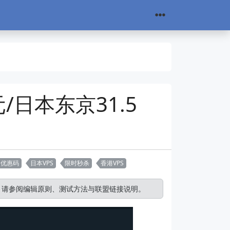
元/日本东京31.5
云优惠码
日本VPS
限时秒杀
香港VPS
。请参阅
编辑原则
、
测试方法
与
联盟链接说明
。