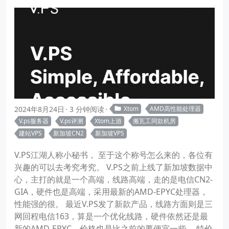
2024年8月24日
3 分钟阅读
Xtom
AMD高性能处理器
V.ps服务器
V.ps评测
Xtom上游
搬瓦工同款机房
建站VPS
新加坡CN2
新加坡VPS
V.PS江湖人称小秘书， 至于这个称号怎么来的，各位有
兴趣的可以去考究考究。 V.PS之前上线了新加坡数据中
心，主打的就是一个高端，线路高端，走的是电信CN2-
GIA，硬件也是高端，采用最新的AMD-EPYC处理器，
性能强的很。 最近V.PS发了新款产品，线路方面则是三
网回程电信163，算是一个优化线路，硬件依然还是最
新的AMD-EPYC，价格也是比之前的要便宜一些。 特价