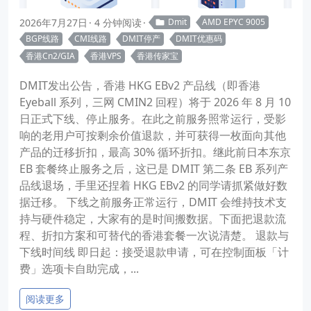
2026年7月27日
4 分钟阅读
Dmit
AMD EPYC 9005
BGP线路
CMI线路
DMIT停产
DMIT优惠码
香港Cn2/GIA
香港VPS
香港传家宝
DMIT发出公告，香港 HKG EBv2 产品线（即香港
Eyeball 系列，三网 CMIN2 回程）将于 2026 年 8 月 10
日正式下线、停止服务。在此之前服务照常运行，受影
响的老用户可按剩余价值退款，并可获得一枚面向其他
产品的迁移折扣，最高 30% 循环折扣。继此前日本东京
EB 套餐终止服务之后，这已是 DMIT 第二条 EB 系列产
品线退场，手里还捏着 HKG EBv2 的同学请抓紧做好数
据迁移。 下线之前服务正常运行，DMIT 会维持技术支
持与硬件稳定，大家有的是时间搬数据。下面把退款流
程、折扣方案和可替代的香港套餐一次说清楚。 退款与
下线时间线 即日起：接受退款申请，可在控制面板「计
费」选项卡自助完成，...
阅读更多