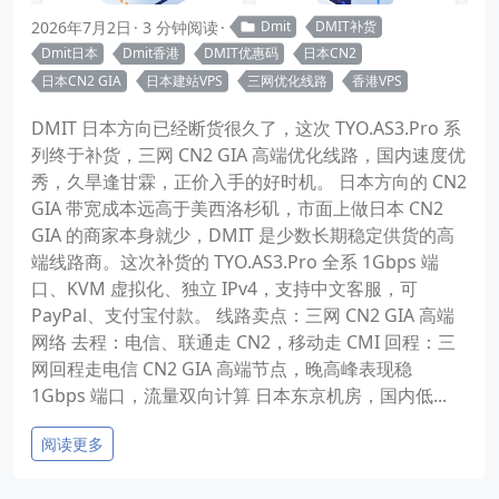
2026年7月2日
3 分钟阅读
Dmit
DMIT补货
Dmit日本
Dmit香港
DMIT优惠码
日本CN2
日本CN2 GIA
日本建站VPS
三网优化线路
香港VPS
DMIT 日本方向已经断货很久了，这次 TYO.AS3.Pro 系
列终于补货，三网 CN2 GIA 高端优化线路，国内速度优
秀，久旱逢甘霖，正价入手的好时机。 日本方向的 CN2
GIA 带宽成本远高于美西洛杉矶，市面上做日本 CN2
GIA 的商家本身就少，DMIT 是少数长期稳定供货的高
端线路商。这次补货的 TYO.AS3.Pro 全系 1Gbps 端
口、KVM 虚拟化、独立 IPv4，支持中文客服，可
PayPal、支付宝付款。 线路卖点：三网 CN2 GIA 高端
网络 去程：电信、联通走 CN2，移动走 CMI 回程：三
网回程走电信 CN2 GIA 高端节点，晚高峰表现稳
1Gbps 端口，流量双向计算 日本东京机房，国内低...
阅读更多