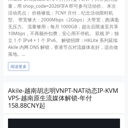
量，用 shop_code=2026FIFA 即可参与活动价。 本次
活动亮点： 价格够低：7CNY 月付，纪念活动限时机
型。 带宽够大：2000Mbps（2Gbps）大带宽，跑满毫
无压力。 流量够用：每月 1000GB，超出后限速至共享
10Mbps，不再额外扣费，安心用不停机。 双栈 IP：独
立 1 个 IPv4 + 1 个 IPv6。 解锁招牌：HKLite 系列延续
Akile 内网 DNS 解锁，香港节点对流媒体友好，适合做
落地。...
阅读更多
Akile-越南胡志明VNPT-NAT动态IP-KVM
VPS-越南原生流媒体解锁-年付
158.88CNY起