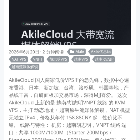
2026年6月20日
2 分钟阅读
Akile
Akile优惠码
NAT VPS
VNPT
胡志明VPS
越南VPS
越南动态IP
越南流媒体解锁
AkileCloud 国人商家低价VPS里的急先锋，数据中心遍
布香港、日本、新加坡、台湾、洛杉矶、韩国等地，产
品线丰富，自研面板加交易市场，深得MJJ喜爱。 这次
AkileCloud 上新的是 越南/胡志明VNPT 线路 的 KVM
VPS，主打 动态地址 + 越南原生流媒体解锁，NAT 机型
无独立 IPv4，价格从年付 158.88CNY 起，性价比不
错。 线路与特性： 机房：越南胡志明，VNPT 线路 端
口：共享 1000M/1000M（Starter 200Mbps /
Standard 300Mbps / Pro 500Mbps，双向计算） 交