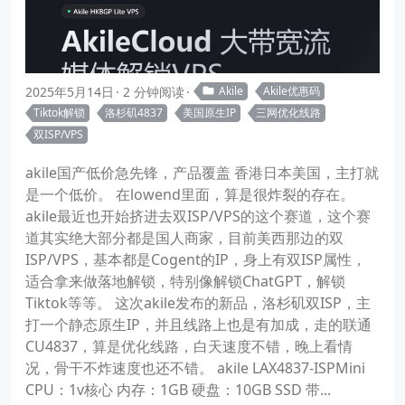
2025年5月14日
2 分钟阅读
Akile
Akile优惠码
Tiktok解锁
洛杉矶4837
美国原生IP
三网优化线路
双ISP/VPS
akile国产低价急先锋，产品覆盖 香港日本美国，主打就
是一个低价。 在lowend里面，算是很炸裂的存在。
akile最近也开始挤进去双ISP/VPS的这个赛道，这个赛
道其实绝大部分都是国人商家，目前美西那边的双
ISP/VPS，基本都是Cogent的IP，身上有双ISP属性，
适合拿来做落地解锁，特别像解锁ChatGPT，解锁
Tiktok等等。 这次akile发布的新品，洛杉矶双ISP，主
打一个静态原生IP，并且线路上也是有加成，走的联通
CU4837，算是优化线路，白天速度不错，晚上看情
况，骨干不炸速度也还不错。 akile LAX4837-ISPMini
CPU：1v核心 内存：1GB 硬盘：10GB SSD 带...