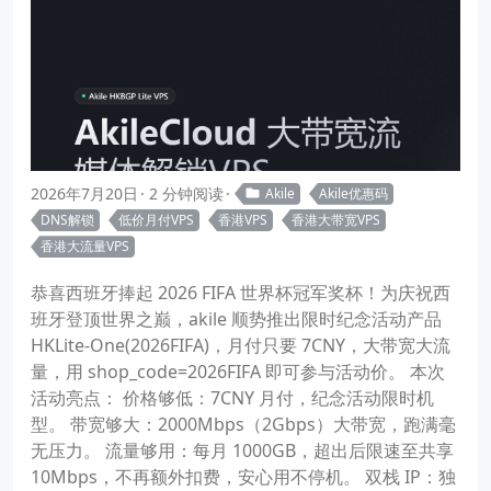
2026年7月20日
2 分钟阅读
Akile
Akile优惠码
DNS解锁
低价月付VPS
香港VPS
香港大带宽VPS
香港大流量VPS
恭喜西班牙捧起 2026 FIFA 世界杯冠军奖杯！为庆祝西
班牙登顶世界之巅，akile 顺势推出限时纪念活动产品
HKLite-One(2026FIFA)，月付只要 7CNY，大带宽大流
量，用 shop_code=2026FIFA 即可参与活动价。 本次
活动亮点： 价格够低：7CNY 月付，纪念活动限时机
型。 带宽够大：2000Mbps（2Gbps）大带宽，跑满毫
无压力。 流量够用：每月 1000GB，超出后限速至共享
10Mbps，不再额外扣费，安心用不停机。 双栈 IP：独