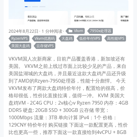
2024年8月22日
1 分钟阅读
Vkvm
7950x处理器
RyzenVPS
Vkvm优惠码
大盘鸡
低价年付VPS
高性能VPS
美国大盘鸡
云存储VPS
VKVM国人次新商家，目前产品覆盖香港，新加坡还有
美国。 VKVM之前上线过市面上比较少见的产品，来自
美国盐湖城的大盘鸡，并且最近这款大盘鸡产品还升级
到了AMD的Rzyen-7950处理器，性能十分彪悍。 今天
VKVM发布了两款大盘鸡特价年付，配置给的很高，价
格却很低，性价比直接拉满，值得一冲。 KVM 美国大
盘鸡VM - 2C4G CPU：2v核心v Ryzen 7950 内存：4GB
DDR5 硬盘: 20GB SSD + 300GB 云存储 带宽：
1000Mbps 流量：3TB 单向计算 IPv4：1个 价格：
129CNY 特价年付 购买链接 下面这一款配置更高，性价
比也更高一些，推荐下面这一款直接给到4vCPU + 8GB