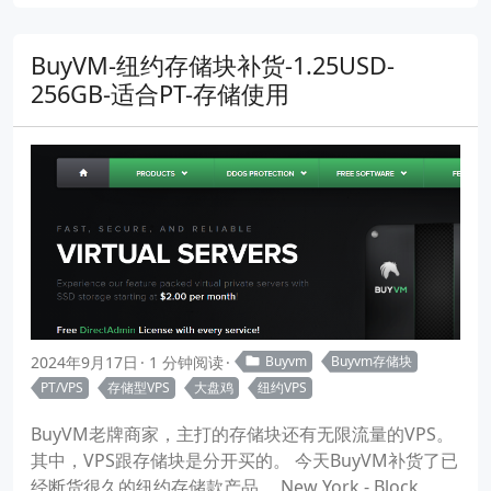
BuyVM-纽约存储块补货-1.25USD-
256GB-适合PT-存储使用
2024年9月17日
1 分钟阅读
Buyvm
Buyvm存储块
PT/VPS
存储型VPS
大盘鸡
纽约VPS
BuyVM老牌商家，主打的存储块还有无限流量的VPS。
其中，VPS跟存储块是分开买的。 今天BuyVM补货了已
经断货很久的纽约存储款产品， New York - Block