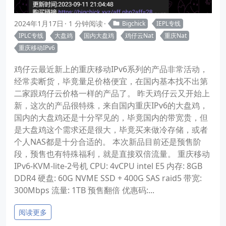
2024年1月17日
1 分钟阅读
Bigchick
IEPL专线
IPLC专线
大盘鸡
国内大盘鸡
鸡仔云Nat
重庆Nat
重庆移动IPv6
鸡仔云最近新上的重庆移动IPv6系列的产品非常活动，
经常卖断货，毕竟量足价格便宜，在国内基本找不出第
二家跟鸡仔云价格一样的产品了。 昨天鸡仔云又开始上
新，这次的产品很特殊，来自国内重庆IPv6的大盘鸡，
国内的大盘鸡还是十分罕见的，毕竟国内的带宽贵，但
是大盘鸡这个需求还是很大，毕竟买来做冷存储，或者
个人NAS都是十分合适的。 本次新品目前还是预售阶
段，预售也有特殊福利，就是直接双倍流量。 重庆移动
IPv6-KVM-lite-2号机 CPU: 4vCPU intel E5 内存: 8GB
DDR4 硬盘: 60G NVME SSD + 400G SAS raid5 带宽:
300Mbps 流量: 1TB 预售翻倍 优惠码:...
阅读更多