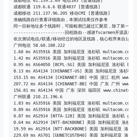
成都电信 61.139.2.69 电信163 [普通线路]

成都联通 119.6.6.6 联通4837 [普通线路]

成都移动 211.137.96.205 移动CMI [普通线路]

准确线路自行查看详细路由，本测试结果仅作参考

同一目标地址多个线路时，可能检测已越过汇聚层，除了第一个线
---------------------回程路由--感谢fscarmen开源及PR----
依次测试电信/联通/移动经过的地区及线路，核心程序来自ipip.net
广州电信 58.60.188.222

1.60 ms AS35916 美国 加利福尼亚 洛杉矶 multacom.com

1.42 ms AS35916 美国 加利福尼亚 洛杉矶 multacom.com

0.95 ms AS64050 [BCPL-SG] 美国 加利福尼亚 洛杉矶 bgp.n
8.13 ms AS4134 [CHINANET-US] 美国 加利福尼亚 洛杉矶 www
153.15 ms AS4134 [CHINANET-BB] 中国 浙江 杭州 www.ch
207.72 ms AS4134 [CHINANET-BB] 中国 广东 广州 www.ch
156.81 ms AS4134 中国 广东 深圳 福田区 www.chinatelec
广州联通 210.21.196.6

1.83 ms AS35916 美国 加利福尼亚 洛杉矶 multacom.com

0.89 ms AS35916 美国 加利福尼亚 洛杉矶 multacom.com

0.87 ms AS2914 [NTTA-128] 美国 加利福尼亚 洛杉矶 gin.n
0.64 ms AS2914 [NTT-BACKBONE] 美国 加利福尼亚 洛杉矶 gi
19.59 ms AS2914 [NTT-BACKBONE] 美国 加利福尼亚 洛杉矶 g
229.69 ms AS701 [UUNETCUSTB40] 美国 加利福尼亚 洛杉矶 v