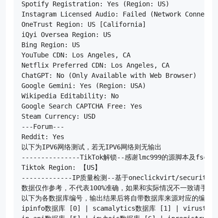
Spotify Registration: Yes (Region: US)

Instagram Licensed Audio: Failed (Network Connectio
OneTrust Region: US [California]

iQyi Oversea Region: US

Bing Region: US

YouTube CDN: Los Angeles, CA

Netflix Preferred CDN: Los Angeles, CA

ChatGPT: No (Only Available with Web Browser)

Google Gemini: Yes (Region: USA)

Wikipedia Editability: No

Google Search CAPTCHA Free: Yes

Steam Currency: USD

---Forum---

Reddit: Yes

以下为IPV6网络测试，若无IPV6网络则无输出

---------------TikTok解锁--感谢lmc999的源脚本及fscarmen
Tiktok Region: 【US】

-------------IP质量检测--基于oneclickvirt/securityCh
数据仅作参考，不代表100%准确，如果和实际情况不一致请手动
以下为各数据库编号，输出结果后将自带数据库来源对应的编号

ipinfo数据库 [0] | scamalytics数据库 [1] | virustot