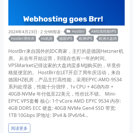
2024年4月23日
2 分钟阅读
Hostbrr
AMD高性能VPS
Hostbrr周年庆
Hz机房
德国VPS
欧洲VPS
欧洲大盘鸡
HostBrr来自国外的IDC商家，主打的是德国Hetzner机
房。 从去年开始运营，到现在也有一年的时间。
VPSMarket记得这家的大盘鸡蛮多MJJ购买的，毕竟价
格挺便宜的。 HostBrr在LET开启了周年庆活动，来自
德国HZ机房，产品主打高性能，采用EPYC-AMD-9534
系列处理器，性能十分强悍，1v CPU + 4GB内存 +
40GB-NVMe 年付低至22美元，性价比不错。 Mini-
EPYC VPS套餐 核心: 1个vCore AMD EPYC 9534 内存:
4GB DDR5 ECC 硬盘: 40GB NVMe Gen4 SSD 带宽:
1TB 10Gbps IP地址: IPv4 & IPv6/64...
阅读更多