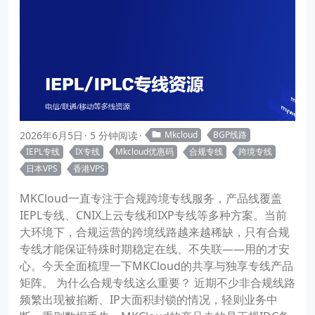
2026年6月5日
5 分钟阅读
Mkcloud
BGP线路
IEPL专线
IX专线
Mkcloud优惠码
合规专线
跨境专线
日本VPS
香港VPS
MKCloud一直专注于合规跨境专线服务，产品线覆盖
IEPL专线、CNIX上云专线和IXP专线等多种方案。当前
大环境下，合规运营的跨境线路越来越稀缺，只有合规
专线才能保证特殊时期稳定在线、不失联——用的才安
心。今天全面梳理一下MKCloud的共享与独享专线产品
矩阵。 为什么合规专线这么重要？ 近期不少非合规线路
频繁出现被掐断、IP大面积封锁的情况，轻则业务中