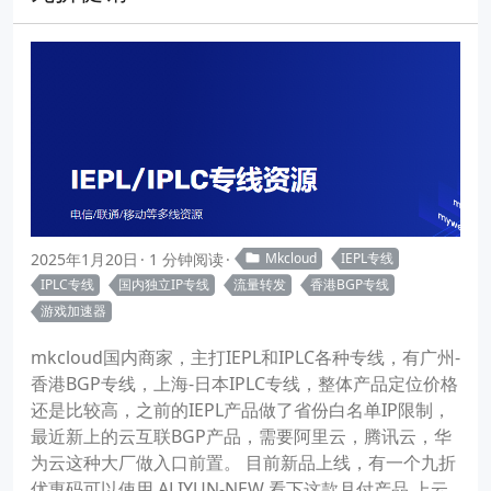
2025年1月20日
1 分钟阅读
Mkcloud
IEPL专线
IPLC专线
国内独立IP专线
流量转发
香港BGP专线
游戏加速器
mkcloud国内商家，主打IEPL和IPLC各种专线，有广州-
香港BGP专线，上海-日本IPLC专线，整体产品定位价格
还是比较高，之前的IEPL产品做了省份白名单IP限制，
最近新上的云互联BGP产品，需要阿里云，腾讯云，华
为云这种大厂做入口前置。 目前新品上线，有一个九折
优惠码可以使用 ALIYUN-NEW 看下这款月付产品 上云