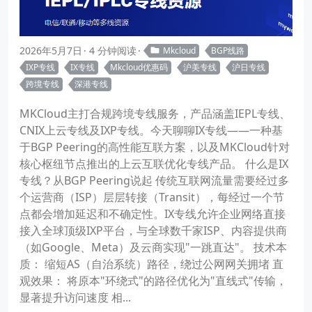
2026年5月7日
4 分钟阅读
Mkcloud
BGP线路
IXP专线
IX专线
Mkcloud优惠码
沪美专线
沪日专线
跨境专线
深港专线
MKCloud主打合规跨境专线服务，产品涵盖IEPL专线、
CNIX上云专线及IXP专线。今天聊聊IX专线——一种基
于BGP Peering的高性能互联方案，以及MKCloud针对
核心枢纽节点推出的上云互联优化专线产品。 什么是IX
专线？从BGP Peering说起 传统互联网流量需要经过多
个运营商（ISP）层层转接（Transit），每经过一个节
点都会增加延迟和不确定性。IX专线允许企业网络直接
接入全球顶级IXP平台，与全球数千家ISP、内容提供商
（如Google、Meta）及云商实现"一跳直达"。 技术本
质： 缩短AS（自治系统）路径，绕过公网网关拥堵 直
观效果： 将原本"环绕式"的路径优化为"直线式"传输，
显著提升访问速度 相...