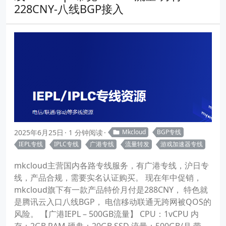
228CNY-八线BGP接入
2025年6月25日
1 分钟阅读
Mkcloud
BGP专线
IEPL专线
IPLC专线
广港专线
流量转发
游戏加速器专线
mkcloud主营国内各路专线服务，有广港专线，沪日专
线，产品合规，需要实名认证购买。 现在年中促销，
mkcloud旗下有一款产品特价月付是288CNY， 特色就
是腾讯云入口八线BGP， 电信移动联通无跨网被QOS的
风险。 【广港IEPL – 500GB流量】 CPU：1vCPU 内