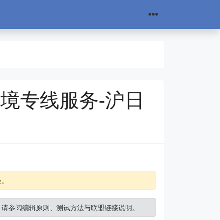
规跨境专线服务-沪日
准。
。请参阅
编辑原则
、
测试方法
与
联盟链接说明
。