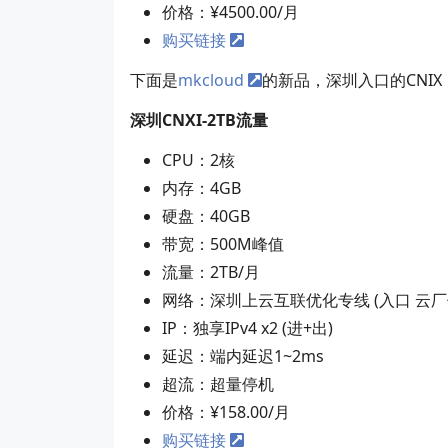
价格：¥4500.00/月
购买链接
下面是
mkcloud
的新品，深圳入口的CNIX，
深圳CNXI-2TB流量
CPU：2核
内存：4GB
硬盘：40GB
带宽：500M峰值
流量：2TB/月
网络：深圳上云互联优化专线 (入口 云厂优
IP：独享IPv4 x2 (进+出)
延迟：端内延迟1~2ms
超流：超量停机
价格：¥158.00/月
购买链接