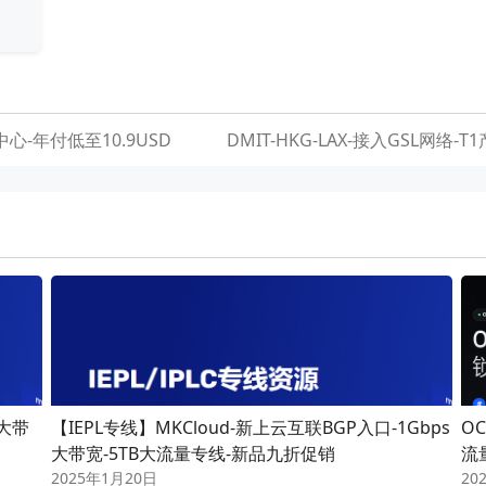
心-年付低至10.9USD
DMIT-HKG-LAX-接入GSL网络
发大带
【IEPL专线】MKCloud-新上云互联BGP入口-1Gbps
OC
大带宽-5TB大流量专线-新品九折促销
流
2025年1月20日
20