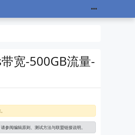
s带宽-500GB流量-
准。
。请参阅
编辑原则
、
测试方法
与
联盟链接说明
。