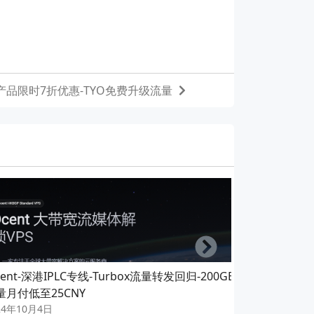
-T1产品限时7折优惠-TYO免费升级流量
Right
ent-深港IPLC专线-Turbox流量转发回归-200GB
MkCloud-
量月付低至25CNY
IEPL-月付26
24年10月4日
2024年5月2日