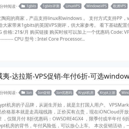
 分钟阅读
1gbits
1gbits评测
LinuxVPS
WindowsVPS
欧洲VPS
立陶宛的商家，产品支持linux和windows 。 支付方式支持PP，vi
给大家带来1gbits的英国VPS测评，供大家参考。 看下基础配置信息 1gbi
 1G 价格: 21$/月 购买链接 购买时候可以加上一个优惠码 Code: VPSBO
---- CPU 型号 : Intel Core Processor...
威夷-达拉斯-VPS促销-年付6折-可选windows
 分钟阅读
Ion
Ion促销
Ion优惠码
Krypt机房
Krypt上游
Win
于krypt机房的子品牌，从诞生开始，就是主打国人用户。 VPSMark
价格基本就是走高端线路，正价买有点贵，现在iONCloud开放
N72 ，仅限月付 8折优惠码：OW5DRE4GX4 ，限季付或半年付 6
有krypt机房的背书，年付风险低，可以放心上车。 本次促销活