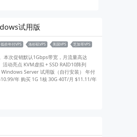
indows试用版
低价年付VPS
洛杉矶VPS
美国VPS
芝加哥VPS
力。本次促销默认1Gbps带宽，月流量高达
版。 活动亮点 KVM虚拟 + SSD RAID10阵列
ndows Server 试用版（自行安装） 年付
.99/年 购买 1G 1核 30G 40T/月 $11.11/年