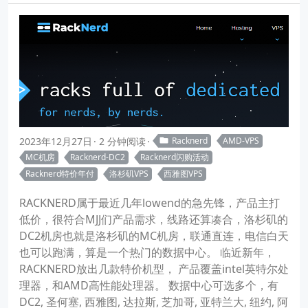
2023年12月27日
2 分钟阅读
Racknerd
AMD-VPS
MC机房
Racknerd-DC2
Racknerd闪购活动
Racknerd特价年付
洛杉矶VPS
西雅图VPS
RACKNERD属于最近几年lowend的急先锋，产品主打
低价，很符合MJJ们产品需求，线路还算凑合，洛杉矶的
DC2机房也就是洛杉矶的MC机房，联通直连，电信白天
也可以跑满，算是一个热门的数据中心。 临近新年，
RACKNERD放出几款特价机型， 产品覆盖intel英特尔处
理器，和AMD高性能处理器。 数据中心可选多个，有
DC2, 圣何塞, 西雅图, 达拉斯, 芝加哥, 亚特兰大, 纽约, 阿