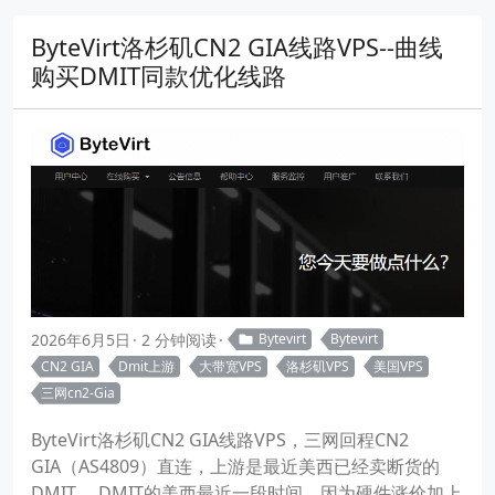
ByteVirt洛杉矶CN2 GIA线路VPS--曲线
购买DMIT同款优化线路
2026年6月5日
2 分钟阅读
Bytevirt
Bytevirt
CN2 GIA
Dmit上游
大带宽VPS
洛杉矶VPS
美国VPS
三网cn2-Gia
ByteVirt洛杉矶CN2 GIA线路VPS，三网回程CN2
GIA（AS4809）直连，上游是最近美西已经卖断货的
DMIT， DMIT的美西最近一段时间，因为硬件涨价加上