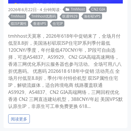
2026年6月22日
4 分钟阅读
Tmhhost
CN2 GIA
Tmhhost
Tmhhost优惠码
联通9929
洛杉矶VPS
双ISP属性
香港VPS
住宅IP
tmhhost天莫寒，2026年618年中促销来了，全场月付
低至8.8折，美国洛杉矶双ISP住宅IP系列季付最低
120CNY/季度，年付最低470CNY/年，IP段可自由选
择，可选AS4837、AS9929、CN2 GIA高端高速网络，
香港三网优化系列云服务器也参与活动。 全场可用八八
折优惠码。 优惠码 2026618 618年中促销 活动亮点 全
场月付低至8.8折，季付/年付特价机型 双ISP属性住宅
IP，解锁流媒体，适合跨境电商 线路覆盖联通
AS9929、AS4837、CN2 GIA高端网络，三网回程优化
香港 CN2 三网直连建站机型，388CNY/年起 美国VPS默
认原生IP，非原生可工单免费更换 618...
阅读更多