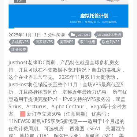
2025年11月11日
3 分钟阅读
Justhost
Justhost优惠码
多机房VPS
俄罗斯VPS
美西VPS
双11优惠
以色列VPS
终身续费
justhost老牌IDC商家，产品特色就是全球多机房支
持，并且可以在不变数据不变IP情况下自由切换机房，
这个在业界非常罕见。 2025年11月双11大促活动，
JustHost将促销延长至整个11月！全场VPS最高低至5
折，并且终身续费同价，堪称近年最给力优惠。 所有优
惠适用于提供完整IPv4 + IPv6支持的VPS服务器，涵盖
Sirius、Arcturus、Alpha Centauri、Vega等十余种方
案。 🟥 新订单立减50%（任意周期） 优惠码：
11NEW50 新购VPS享受5折优惠——适用于1个月起的
任意计费周期。 可选机房： 西雅图（SEA1，美国西海
岸） 地拉那（TIA1，阿尔巴尼亚） 圣何塞（SJC1，美