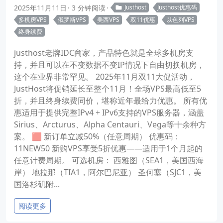
2025年11月11日
3 分钟阅读
Justhost
Justhost优惠码
多机房VPS
俄罗斯VPS
美西VPS
双11优惠
以色列VPS
终身续费
justhost老牌IDC商家，产品特色就是全球多机房支
持，并且可以在不变数据不变IP情况下自由切换机房，
这个在业界非常罕见。 2025年11月双11大促活动，
JustHost将促销延长至整个11月！全场VPS最高低至5
折，并且终身续费同价，堪称近年最给力优惠。 所有优
惠适用于提供完整IPv4 + IPv6支持的VPS服务器，涵盖
Sirius、Arcturus、Alpha Centauri、Vega等十余种方
案。 🟥 新订单立减50%（任意周期） 优惠码：
11NEW50 新购VPS享受5折优惠——适用于1个月起的
任意计费周期。 可选机房： 西雅图（SEA1，美国西海
岸） 地拉那（TIA1，阿尔巴尼亚） 圣何塞（SJC1，美
国洛杉矶附...
阅读更多