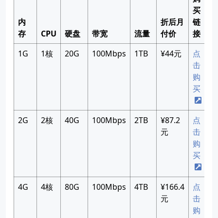
买
内
折后月
链
存
CPU
硬盘
带宽
流量
付价
接
1G
1核
20G
100Mbps
1TB
¥44元
点
击
购
买
2G
2核
40G
100Mbps
2TB
¥87.2
点
元
击
购
买
4G
4核
80G
100Mbps
4TB
¥166.4
点
元
击
购