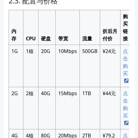
配置与价格
购
买
内
折后月
链
存
CPU
硬盘
带宽
流量
付价
接
1G
1核
20G
10Mbps
500GB
¥24元
点
击
购
买
2G
2核
40G
15Mbps
1TB
¥44元
点
击
购
买
4G
4核
80G
20Mbps
2TB
¥79.2
点