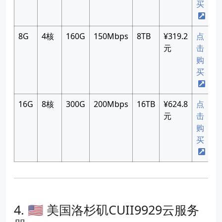
买
8G
4核
160G
150Mbps
8TB
¥319.2
点
元
击
购
买
16G
8核
300G
200Mbps
16TB
¥624.8
点
元
击
购
买
🇺🇸 美国洛杉矶CUII9929云服务