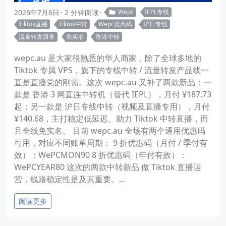
2026年7月6日
2 分钟阅读
Wepc
IEPL专线
Tiktok直播
Tiktok中转
Wepc优惠码
沪日专线
流量转发服务
免实名
香港中转
wepc.au 是大家很熟悉的华人商家，除了全球多地的
Tiktok 专属 VPS，旗下的专线中转 / 流量转发产品线一
直是直播党的刚需。这次 wepc.au 又补了两款新品：一
款是 香港 3 网直连中转机（替代 IEPL），月付 ¥187.73
起；另一款是 沪日专线中转（视频及直播专用），月付
¥140.68，主打稳定低延迟、助力 Tiktok 中转直播，而
且全线免实名。 目前 wepc.au 全场有两个通用优惠码
可用，对应不同账单周期： 9 折优惠码（月付 / 季付有
效）：WePCMON90 8 折优惠码（年付有效）：
WePCYEAR80 这次的两款中转新品 做 Tiktok 直播运
营，线路稳定性是及其重要。...
阅读更多