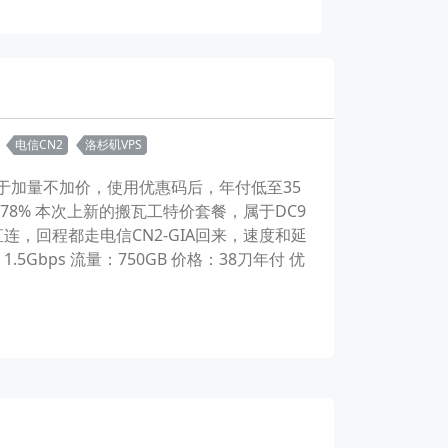
电信CN2
洛杉矶VPS
属于加量不加价，使用优惠码后，年付低至35
 6.78% 本次上新的搬瓦工特价套餐，属于DC9
连，回程都走电信CN2-GIA回来，速度和延
 带宽：1.5Gbps 流量：750GB 价格：38刀年付 优