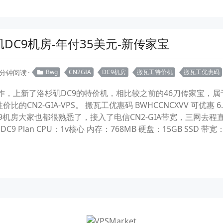
杉矶DC9机房-年付35美元-新传家宝
 分钟阅读
Bwg
CN2GIA
DC9机房
搬瓦工特价机
搬瓦工优惠码
作，上新了洛杉矶DC9的特价机，相比较之前的46刀传家宝，
比的CN2-GIA-VPS。 搬瓦工优惠码 BWHCCNCXVV 可优惠
机房大家也都很熟悉了，接入了电信CN2-GIA带宽，三网去程直
- The DC9 Plan CPU：1v核心 内存：768MB 硬盘：15GB SSD