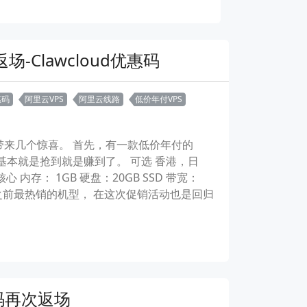
场-Clawcloud优惠码
惠码
阿里云VPS
阿里云线路
低价年付VPS
，带来几个惊喜。 首先，有一款低价年付的
基本就是抢到就是赚到了。 可选 香港，日
心 内存： 1GB 硬盘：20GB SSD 带宽：
机型，也是之前最热销的机型， 在这次促销活动也是回归
惠码再次返场