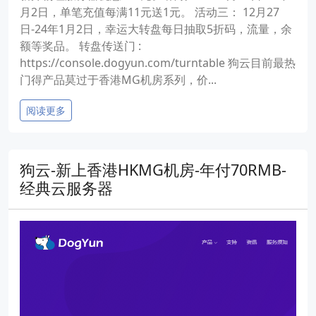
月2日，单笔充值每满11元送1元。 活动三： 12月27
日-24年1月2日，幸运大转盘每日抽取5折码，流量，余
额等奖品。 转盘传送门 :
https://console.dogyun.com/turntable 狗云目前最热
门得产品莫过于香港MG机房系列，价...
阅读更多
狗云-新上香港HKMG机房-年付70RMB-
经典云服务器