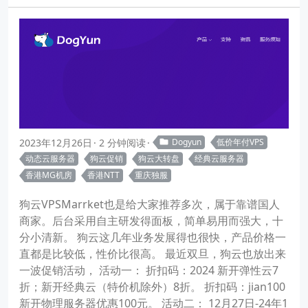
2023年12月26日
2 分钟阅读
Dogyun
低价年付VPS
动态云服务器
狗云促销
狗云大转盘
经典云服务器
香港MG机房
香港NTT
重庆独服
狗云VPSMarrket也是给大家推荐多次，属于靠谱国人
商家。后台采用自主研发得面板，简单易用而强大，十
分小清新。 狗云这几年业务发展得也很快，产品价格一
直都是比较低，性价比很高。 最近双旦，狗云也放出来
一波促销活动， 活动一： 折扣码：2024 新开弹性云7
折；新开经典云（特价机除外）8折。 折扣码：jian100
新开物理服务器优惠100元。 活动二： 12月27日-24年1