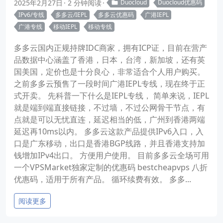
2025年2月27日
2 分钟阅读
Duocloud
Duocloud优惠码
IPv6/专线
多多云/IEPL
多多云优惠码
广港IEPL
广港专线
移动IEPL
移动专线
多多云国内正规持牌IDC商家，拥有ICP证，目前在营产
品数据中心涵盖了香港，日本，台湾，新加坡，还有英
国美国，定价也是十分良心，非常适合个人用户购买。
之前多多云预售了一段时间广港IEPL专线，现在终于正
式开卖。 先科普一下什么是IEPL专线， 简单来说，IEPL
就是端到端直接链接，不过墙，不过公网骨干节点，有
点就是可以无忧直连，延迟相当的低，广州到香港两端
延迟再10ms以内。 多多云这款产品提供IPv6入口，入
口是广东移动，出口是香港BGP线路，并且香港支持加
钱增加IPv4出口。 方便用户使用。 目前多多云全场可用
一个VPSMarket独家定制的优惠码 bestcheapvps 八折
优惠码，适用于所有产品。 循环续费有效。 多多...
阅读更多