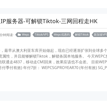
P服务器-可解锁Tiktok-三网回程走HK
 分钟阅读
Wepc
Tiktok/VPS
Wepc优惠码
解锁Tiktok
新加坡VP
库云，最早从澳大利亚车库开始做起，现在已经逐渐扩张到全球多个
有ISP家宽属性，并且能够解锁Tiktok，解锁各国本地服务。 今天
联通走4837，移动走CMI回来，效果应该也不会差。 目前W
季付有效) 年付7折： WEPCSGPROYEAR70 (年付有效) SG_PRO_