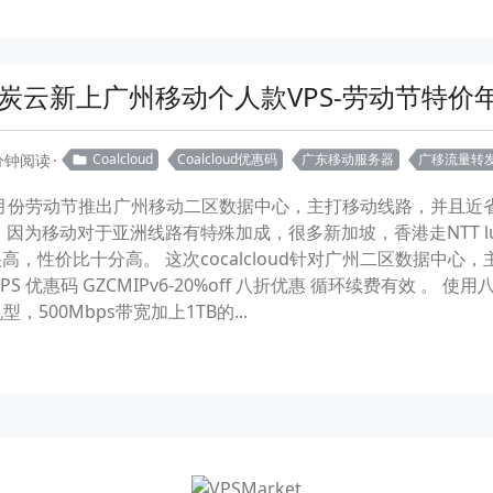
d-炭云新上广州移动个人款VPS-劳动节特价年
 分钟阅读
Coalcloud
Coalcloud优惠码
广东移动服务器
广移流量转
ud在五月份劳动节推出广州移动二区数据中心，主打移动线路，并且近
因为移动对于亚洲线路有特殊加成，很多新加坡，香港走NTT l
，性价比十分高。 这次cocalcloud针对广州二区数据中
优惠码 GZCMIPv6-20%off 八折优惠 循环续费有效 。 使
，500Mbps带宽加上1TB的...