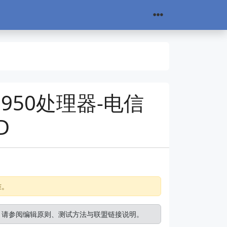
950处理器-电信
D
准。
。请参阅
编辑原则
、
测试方法
与
联盟链接说明
。