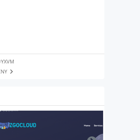
YXVM
NY
Right