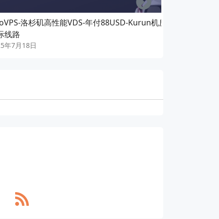
oVPS-洛杉矶高性能VDS-年付88USD-Kurun机房-
CloudCon
际线路
存-60GB硬盘
25年7月18日
2025年7月16