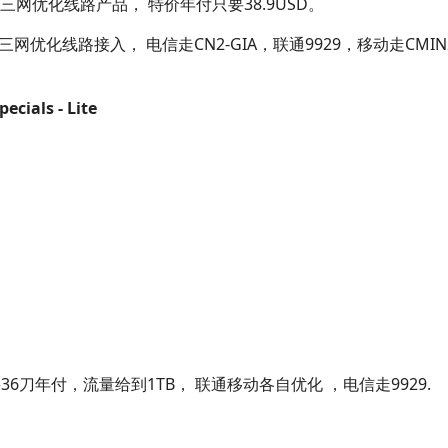
网优化线路产品， 特价年付只要38.9USD。
三网优化线路接入， 电信走CN2-GIA，联通9929，移动走CM
ecials - Lite
36刀年付，流量给到1TB， 联通移动各自优化 ，电信走9929.