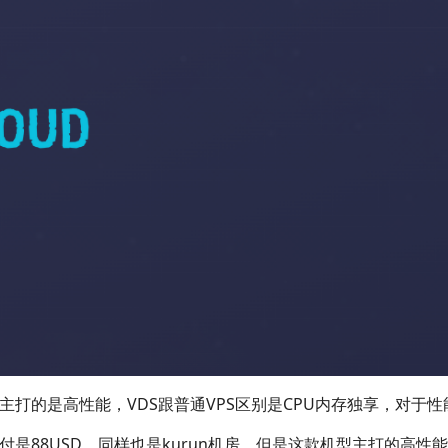
主打的是高性能，VDS跟普通VPS区别是CPU内存独享，对于性
付是88USD，同样也是kurun机房，但是这款机型主打的高