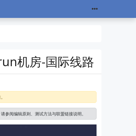
urun机房-国际线路
准。
。请参阅
编辑原则
、
测试方法
与
联盟链接说明
。