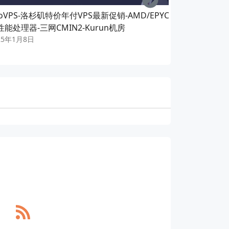
goVPS-洛杉矶特价年付VPS最新促销-AMD/EPYC
ZGOVPS-
性能处理器-三网CMIN2-Kurun机房
低年付15US
25年1月8日
2024年8月1日