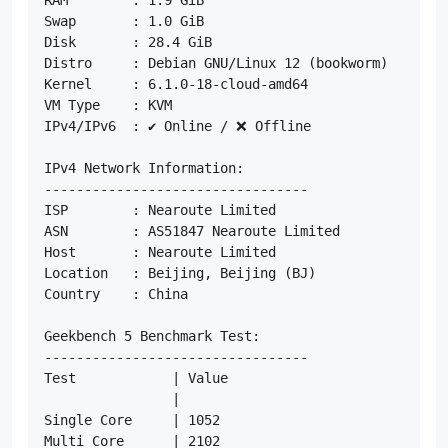
Swap       : 1.0 GiB

Disk       : 28.4 GiB

Distro     : Debian GNU/Linux 12 (bookworm)

Kernel     : 6.1.0-18-cloud-amd64

VM Type    : KVM

IPv4/IPv6  : ✔ Online / ❌ Offline

IPv4 Network Information:

---------------------------------

ISP        : Nearoute Limited

ASN        : AS51847 Nearoute Limited

Host       : Nearoute Limited

Location   : Beijing, Beijing (BJ)

Country    : China

Geekbench 5 Benchmark Test:

---------------------------------

Test            | Value                         

                |                               

Single Core     | 1052                          

Multi Core      | 2102                          
