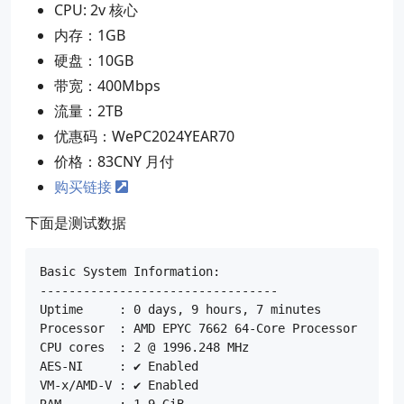
CPU: 2v 核心
内存：1GB
硬盘：10GB
带宽：400Mbps
流量：2TB
优惠码：WePC2024YEAR70
价格：83CNY 月付
购买链接
下面是测试数据
Basic System Information:

---------------------------------

Uptime     : 0 days, 9 hours, 7 minutes

Processor  : AMD EPYC 7662 64-Core Processor

CPU cores  : 2 @ 1996.248 MHz

AES-NI     : ✔ Enabled

VM-x/AMD-V : ✔ Enabled

RAM        : 1.9 GiB
