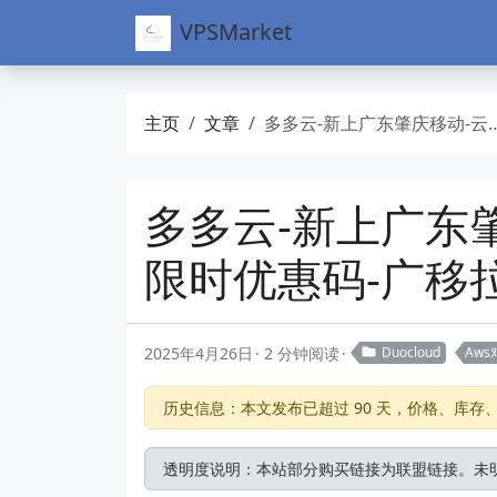
VPSMarket
主页
文章
多多云-新上广东肇庆移动-云厂网络-500Mbps带宽无限流量-限时优惠码-广移拉万物
多多云-新上广东肇
限时优惠码-广移
2025年4月26日
2 分钟阅读
Duocloud
Aws
历史信息：本文发布已超过 90 天，价格、库
透明度说明：本站部分购买链接为联盟链接。未