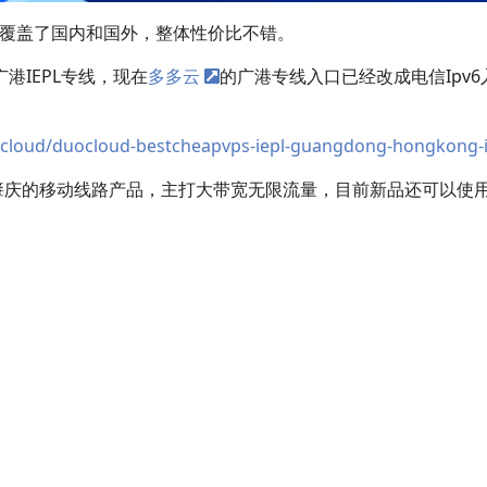
前覆盖了国内和国外，整体性价比不错。
广港IEPL专线，现在
多多云
的广港专线入口已经改成电信Ipv6入
cloud/duocloud-bestcheapvps-iepl-guangdong-hongkong-i
肇庆的移动线路产品，主打大带宽无限流量，目前新品还可以使