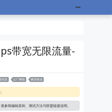
bps带宽无限流量-
量转发
云厂网络
肇庆移动
准。
。请参阅
编辑原则
、
测试方法
与
联盟链接说明
。