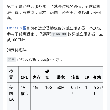
第二个是经典云服务器，也就是传统的VPS，全球多机
房可选，有香港，日本，韩国，还有美西洛杉矶，圣何
塞。
DogYun
目前有运营香港低价的独立服务器，本次也
参与了优惠促销， 优惠码
购买独立服务器，立
jian100
减100CNY。
狗云优惠码
经典云八折， 动态云七折。
乙巳
位
硬
置
CPU
内存
盘
带宽
流量
IP
价格
美
1V
1G
10G
50M
0.5T/
1
￥25/
国-
核心
月
月
LA