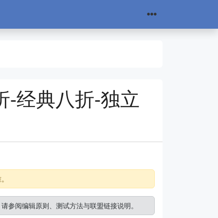
折-经典八折-独立
准。
。请参阅
编辑原则
、
测试方法
与
联盟链接说明
。