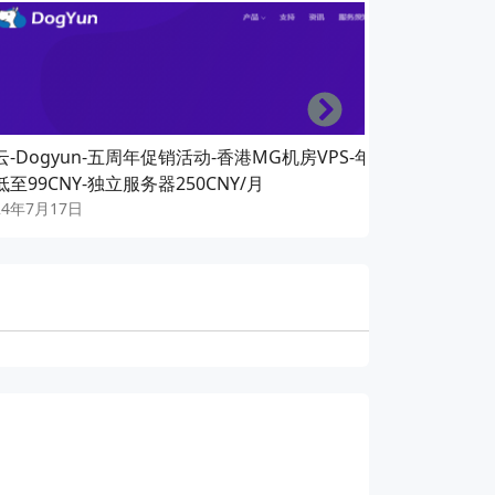
Right
云-Dogyun-五周年促销活动-香港MG机房VPS-年
狗云-Dogyu
低至99CNY-独立服务器250CNY/月
VPS低至7折
24年7月17日
2024年6月15