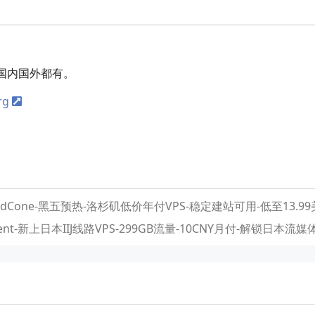
国内国外都有。
rg
oudCone-黑五预热-洛杉矶低价年付VPS-稳定建站可用-低至13.9
ent-新上日本IIJ线路VPS-299GB流量-10CNY月付-解锁日本流媒