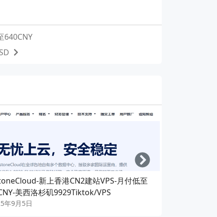
40CNY
SD
Right
toneCloud-新上香港CN2建站VPS-月付低至
Megalaye
CNY-美西洛杉矶9929Tiktok/VPS
189RMB年
25年9月5日
2024年1月2日