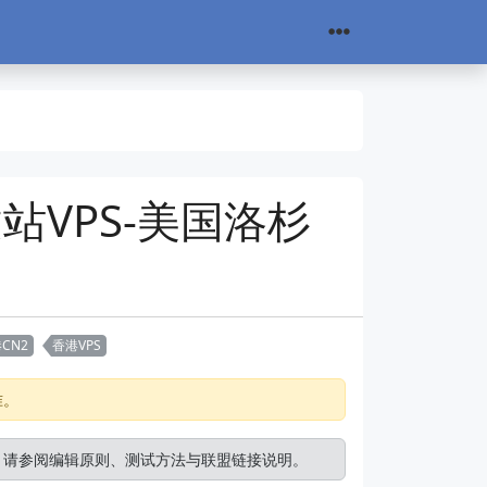
建站VPS-美国洛杉
CN2
香港VPS
准。
。请参阅
编辑原则
、
测试方法
与
联盟链接说明
。