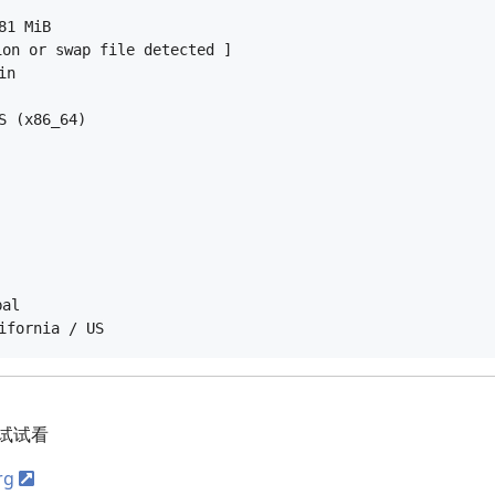
1 MiB

on or swap file detected ]

n

 (x86_64)

al

试试看
rg