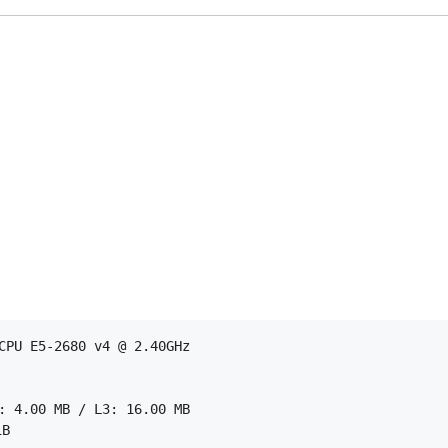
PU E5-2680 v4 @ 2.40GHz

 4.00 MB / L3: 16.00 MB

B
