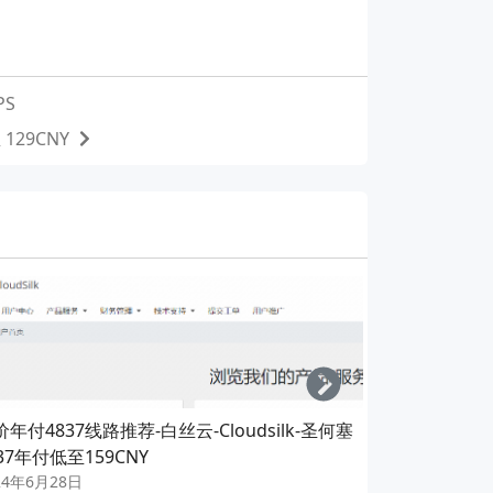
PS
129CNY
Right
年付4837线路推荐-白丝云-Cloudsilk-圣何塞
66云-666cl
37年付低至159CNY
CN2/GIA-
24年6月28日
2024年6月13