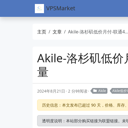
VPSMarket
主页
文章
Akile-洛杉矶低价月付-联通4837线路-月付20CNY-大带宽大流量
Akile-洛杉矶低
量
2024年8月21日
2 分钟阅读
Akile
Akile低价
历史信息：本文发布已超过 90 天，价格、库
透明度说明：本站部分购买链接为联盟链接。未