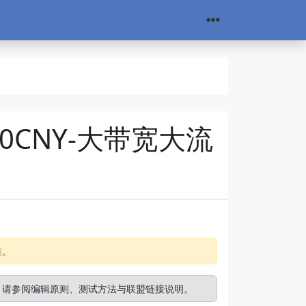
20CNY-大带宽大流
准。
。请参阅
编辑原则
、
测试方法
与
联盟链接说明
。