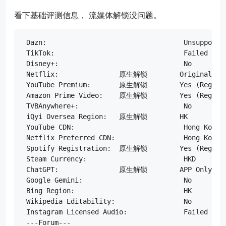
看下基础评测信息， 流媒体解锁没问题。
 Dazn:                                  Unsupport

 TikTok:                                Failed

 Disney+:                               No

 Netflix:               原生解锁        Originals On
 YouTube Premium:       原生解锁        Yes (Region:
 Amazon Prime Video:    原生解锁        Yes (Region:
 TVBAnywhere+:                          No

 iQyi Oversea Region:   原生解锁        HK

 YouTube CDN:                           Hong Kong 

 Netflix Preferred CDN:                 Hong Kong  
 Spotify Registration:  原生解锁        Yes (Region:
 Steam Currency:                        HKD

 ChatGPT:               原生解锁        APP Only (Re
 Google Gemini:                         No

 Bing Region:                           HK

 Wikipedia Editability:                 No

 Instagram Licensed Audio:              Failed

 ---Forum---
