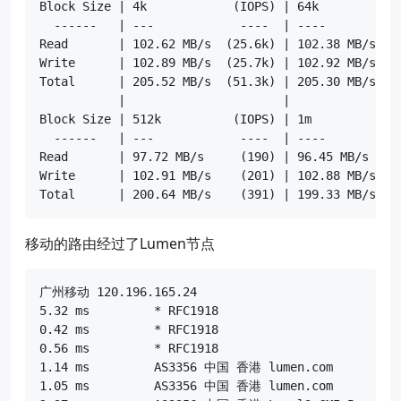
Block Size | 4k            (IOPS) | 64k           (
  ------   | ---            ----  | ----           
Read       | 102.62 MB/s  (25.6k) | 102.38 MB/s   (
Write      | 102.89 MB/s  (25.7k) | 102.92 MB/s   (
Total      | 205.52 MB/s  (51.3k) | 205.30 MB/s   (
           |                      |                
Block Size | 512k          (IOPS) | 1m            (
  ------   | ---            ----  | ----           
Read       | 97.72 MB/s     (190) | 96.45 MB/s     
Write      | 102.91 MB/s    (201) | 102.88 MB/s    
移动的路由经过了Lumen节点
广州移动 120.196.165.24

5.32 ms 	* RFC1918

0.42 ms 	* RFC1918

0.56 ms 	* RFC1918

1.14 ms 	AS3356 中国 香港 lumen.com

1.05 ms 	AS3356 中国 香港 lumen.com
