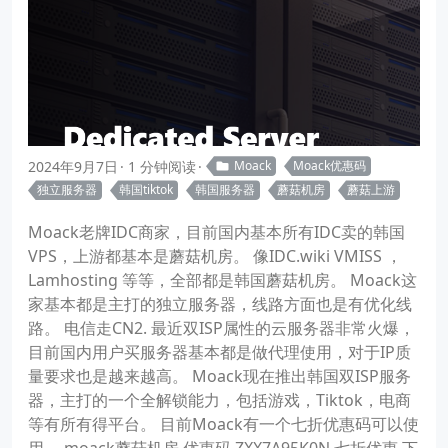
2024年9月7日
1 分钟阅读
Moack
Moack优惠码
独立服务器
韩国tiktok
韩国服务器
蘑菇机房
蘑菇上游
Moack老牌IDC商家，目前国内基本所有IDC卖的韩国
VPS，上游都基本是蘑菇机房。 像IDC.wiki VMISS ，
Lamhosting 等等，全部都是韩国蘑菇机房。 Moack这
家基本都是主打的独立服务器，线路方面也是有优化线
路。 电信走CN2. 最近双ISP属性的云服务器非常火爆，
目前国内用户买服务器基本都是做代理使用，对于IP质
量要求也是越来越高。 Moack现在推出韩国双ISP服务
器，主打的一个全解锁能力，包括游戏，Tiktok，电商
等有所有得平台。 目前Moack有一个七折优惠码可以使