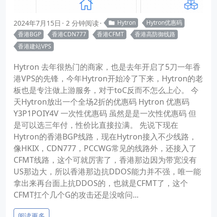
2024年7月15日
2 分钟阅读
Hytron
Hytron优惠码
香港BGP
香港CDN777
香港CFMT
香港高防御线路
香港建站VPS
Hytron 去年很热门的商家，也是去年开启了5刀一年香
港VPS的先锋，今年Hytron开始冷了下来，Hytron的老
板也是专注做上游服务，对于toC反而不怎么上心。 今
天Hytron放出一个全场2折的优惠码 Hytron 优惠码
Y3P1POIY4V 一次性优惠码 虽然是是一次性优惠码 但
是可以选三年付，性价比直接拉满。 先说下现在
Hytron的香港BGP线路，现在Hytron接入不少线路，
像HKIX，CDN777，PCCWG常见的线路外，还接入了
CFMT线路，这个可就厉害了，香港那边因为带宽没有
US那边大，所以香港那边抗DDOS能力并不强，唯一能
拿出来再台面上抗DDOS的，也就是CFMT了，这个
CFMT扛个几个G的攻击还是没啥问...
阅读更多