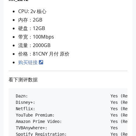
CPU: 2v 核心
内存：2GB
硬盘：12GB
带宽：100Mbps
流量：2000GB
价格：81CNY 月付 原价
购买链接
看下测评数据
 Dazn:					Yes (Region: KR)

 Disney+:				Yes (Region: KR)

 Netflix:				Yes (Region: KR)

 YouTube Premium:			Yes (Region: KR)

 Amazon Prime Video:			Yes (Region: KR)

 TVBAnywhere+:				Yes

 Spotify Registration:			Yes (Region: KR)
