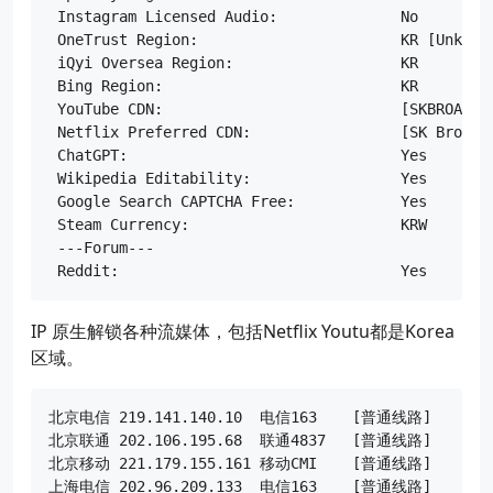
 Instagram Licensed Audio:		No

 OneTrust Region:			KR [Unknown]

 iQyi Oversea Region:			KR

 Bing Region:				KR

 YouTube CDN:				[SKBROADBAND] in [Seoul, Korea]

 Netflix Preferred CDN:			[SK Broadband] in [Seoul, Korea]

 ChatGPT:				Yes

 Wikipedia Editability:			Yes

 Google Search CAPTCHA Free:		Yes

 Steam Currency:			KRW

 ---Forum---

IP 原生解锁各种流媒体，包括Netflix Youtu都是Korea
区域。
北京电信 219.141.140.10  电信163    [普通线路] 

北京联通 202.106.195.68  联通4837   [普通线路] 

北京移动 221.179.155.161 移动CMI    [普通线路] 

上海电信 202.96.209.133  电信163    [普通线路] 
