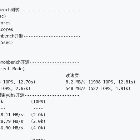
ench测试-------------------------

c)

ench开源-----------------------

5sec)

nbench开源--------------------

ect Mode)

yabs开源----------------------

k           (IOPS)

--           ---- 

8.11 MB/s   (2.0k)

8.79 MB/s   (2.0k)

6.90 MB/s   (4.0k)

                  
