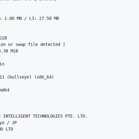
 1.00 MB / L3: 27.50 MB

iB

on or swap file detected ]

38 MiB

n

1 (bullseye) (x86_64)

d64

 INTELLIGENT TECHNOLOGIES PTE. LTD.

o / JP

D LTD
