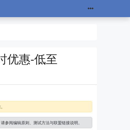
限时优惠-低至
准。
。请参阅
编辑原则
、
测试方法
与
联盟链接说明
。