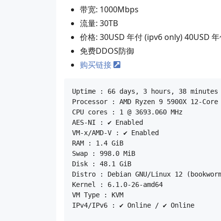
带宽: 1000Mbps
流量: 30TB
价格: 30USD 年付 (ipv6 only) 40USD 
免费DDOS防御
购买链接
Uptime : 66 days, 3 hours, 38 minutes

Processor : AMD Ryzen 9 5900X 12-Core 
CPU cores : 1 @ 3693.060 MHz

AES-NI : ✔ Enabled

VM-x/AMD-V : ✔ Enabled

RAM : 1.4 GiB

Swap : 998.0 MiB

Disk : 48.1 GiB

Distro : Debian GNU/Linux 12 (bookworm
Kernel : 6.1.0-26-amd64

VM Type : KVM

IPv4/IPv6 : ✔ Online / ✔ Online
