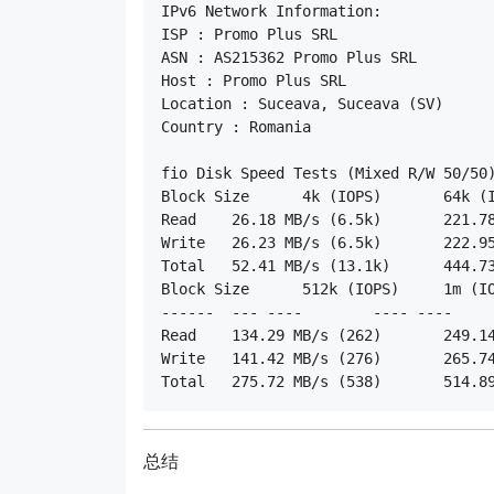
IPv6 Network Information:

ISP : Promo Plus SRL

ASN : AS215362 Promo Plus SRL

Host : Promo Plus SRL

Location : Suceava, Suceava (SV)

Country : Romania

fio Disk Speed Tests (Mixed R/W 50/50)
Block Size	4k (IOPS)	64k (IOPS)

Read	26.18 MB/s (6.5k)	221.78 MB/s (3.4k)

Write	26.23 MB/s (6.5k)	222.95 MB/s (3.4k)

Total	52.41 MB/s (13.1k)	444.73 MB/s (6.9k)

Block Size	512k (IOPS)	1m (IOPS)

------	--- ----	---- ----

Read	134.29 MB/s (262)	249.14 MB/s (243)

Write	141.42 MB/s (276)	265.74 MB/s (259)

总结