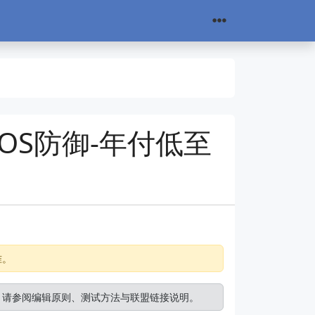
DOS防御-年付低至
准。
。请参阅
编辑原则
、
测试方法
与
联盟链接说明
。