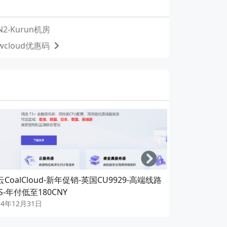
2-Kurun机房
wcloud优惠码
Right
CoalCloud-新年促销-英国CU9929-高端线路
【圣诞促销】Q
S-年付低至180CNY
存-20GB硬盘
24年12月31日
2024年12月6