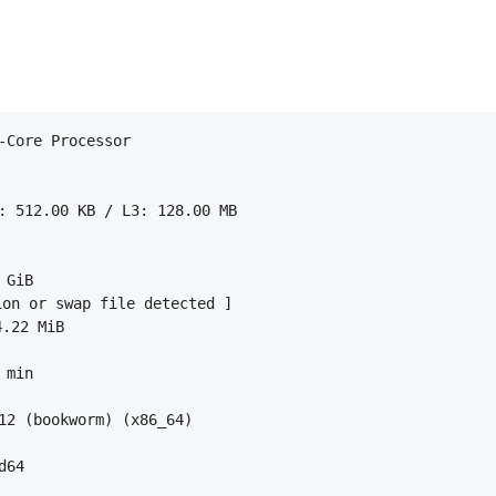
Core Processor

 512.00 KB / L3: 128.00 MB

GiB

on or swap file detected ]

22 MiB

min

2 (bookworm) (x86_64)

64
