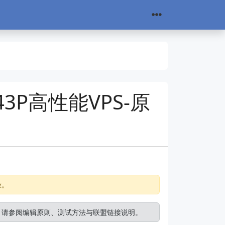
43P高性能VPS-原
准。
。请参阅
编辑原则
、
测试方法
与
联盟链接说明
。