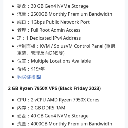
硬盘：30 GB Gen4 NVMe Storage
流量：2500GB Monthly Premium Bandwidth
端口：1Gbps Public Network Port
管理：Full Root Admin Access
IP：1 Dedicated IPv4 Address
控制面板：KVM / SolusVM Control Panel (重启、
重装、管理反向DNS等)
位置：Multiple Locations Available
价格：$19/年
购买链接
2 GB Ryzen 7950X VPS (Black Friday 2023)
CPU：2 vCPU AMD Ryzen 7950X Cores
内存：2 GB DDR5 RAM
硬盘：40 GB Gen4 NVMe Storage
流量：4000GB Monthly Premium Bandwidth