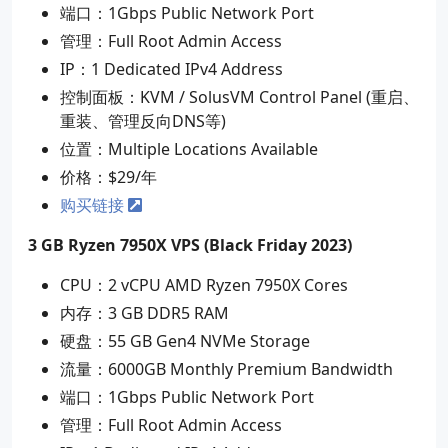
端口：1Gbps Public Network Port
管理：Full Root Admin Access
IP：1 Dedicated IPv4 Address
控制面板：KVM / SolusVM Control Panel (重启、
重装、管理反向DNS等)
位置：Multiple Locations Available
价格：$29/年
购买链接
3 GB Ryzen 7950X VPS (Black Friday 2023)
CPU：2 vCPU AMD Ryzen 7950X Cores
内存：3 GB DDR5 RAM
硬盘：55 GB Gen4 NVMe Storage
流量：6000GB Monthly Premium Bandwidth
端口：1Gbps Public Network Port
管理：Full Root Admin Access