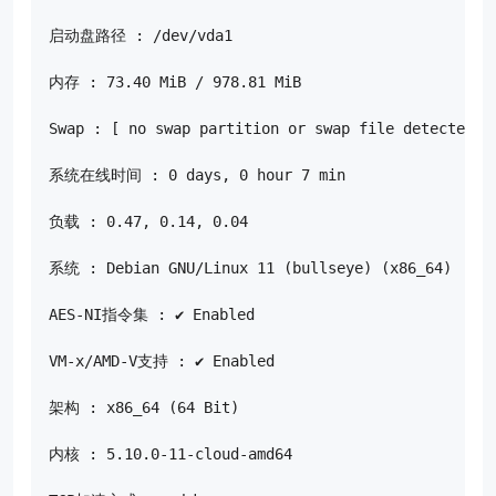
启动盘路径 : /dev/vda1

内存 : 73.40 MiB / 978.81 MiB

Swap : [ no swap partition or swap file detected ]

系统在线时间 : 0 days, 0 hour 7 min

负载 : 0.47, 0.14, 0.04

系统 : Debian GNU/Linux 11 (bullseye) (x86_64)

AES-NI指令集 : ✔ Enabled

VM-x/AMD-V支持 : ✔ Enabled

架构 : x86_64 (64 Bit)

内核 : 5.10.0-11-cloud-amd64
