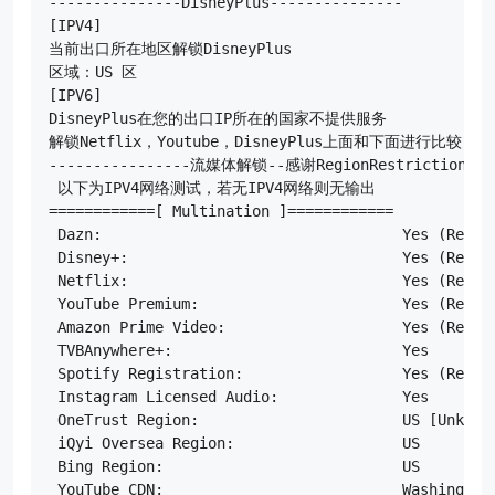
---------------DisneyPlus---------------

[IPV4]

当前出口所在地区解锁DisneyPlus

区域：US 区

[IPV6]

DisneyPlus在您的出口IP所在的国家不提供服务

解锁Netflix，Youtube，DisneyPlus上面和下面进行比较
----------------流媒体解锁--感谢RegionRestrictionChec
 以下为IPV4网络测试，若无IPV4网络则无输出

============[ Multination ]============

 Dazn:                                  Yes (Region
 Disney+:                               Yes (Region
 Netflix:                               Yes (Region
 YouTube Premium:                       Yes (Region
 Amazon Prime Video:                    Yes (Region
 TVBAnywhere+:                          Yes

 Spotify Registration:                  Yes (Region
 Instagram Licensed Audio:              Yes

 OneTrust Region:                       US [Unknown
 iQyi Oversea Region:                   US

 Bing Region:                           US

 YouTube CDN:                           Washington 