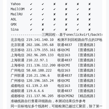
Yahoo     ✔     ✔     ✘     ✘     ✘     ✘

MailCOM   ✔     ✔     ✔     ✘     ✔     ✘

MailRU    ✔     ✔     ✘     ✘     ✔     ✘

AOL       ✔     ✔     ✘     ✘     ✘     ✘

GMX       ✔     ✘     ✔     ✘     ✔     ✘

Sina      ✔     ✘     ✔     ✘     ✔     ✘

----------------三网回程--基于oneclickvirt/backtrace
北京电信 219.141.140.10  检测不到回程路由节点的IP地址

北京联通 202.106.195.68  联通4837   [普通线路]

北京移动 221.179.155.161 移动CMI    [普通线路]

上海电信 202.96.209.133  电信163    [普通线路]

上海联通 210.22.97.1     联通4837   [普通线路]

上海移动 211.136.112.200 移动CMI    [普通线路]

广州电信 58.60.188.222   电信163    [普通线路]

广州联通 210.21.196.6    联通4837   [普通线路]

广州移动 120.196.165.24  移动CMI    [普通线路]

成都电信 61.139.2.69     电信163    [普通线路]

成都联通 119.6.6.6       联通4837   [普通线路]

成都移动 211.137.96.205  移动CMIN2  [精品线路]

准确线路自行查看详细路由，本测试结果仅作参考

同一目标地址多个线路时，可能检测已越过汇聚层，除了第一个线