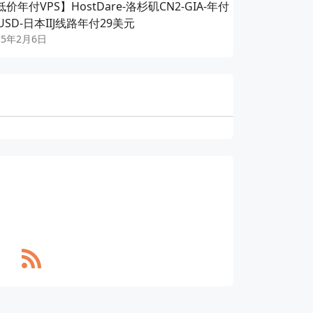
价年付VPS】HostDare-洛杉矶CN2-GIA-年付
今日必买-VKV
USD-日本IIJ线路年付29美元
器-年付低至1
25年2月6日
2024年10月6