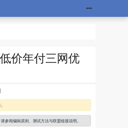
房-超低价年付三网优
准。
。请参阅
编辑原则
、
测试方法
与
联盟链接说明
。